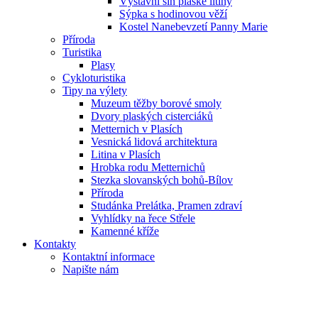
Výstavní síň plaské litiny
Sýpka s hodinovou věží
Kostel Nanebevzetí Panny Marie
Příroda
Turistika
Plasy
Cykloturistika
Tipy na výlety
Muzeum těžby borové smoly
Dvory plaských cisterciáků
Metternich v Plasích
Vesnická lidová architektura
Litina v Plasích
Hrobka rodu Metternichů
Stezka slovanských bohů-Bílov
Příroda
Studánka Prelátka, Pramen zdraví
Vyhlídky na řece Střele
Kamenné kříže
Kontakty
Kontaktní informace
Napište nám