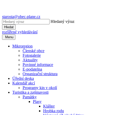
starosta@obec-plane.cz
Hledaný výraz
Hledat
rozšířené vyhledávání
Menu
Mikroregion
Členské obce
Fotogalerie
Aktuality
Povinné informace
E-podatelna
Organizační struktura
Úřední deska
Kalendář akcí
Programy kin v okolí
Turistika a zajímavosti
Památky
Plasy
Klášter
Hrobka rodu